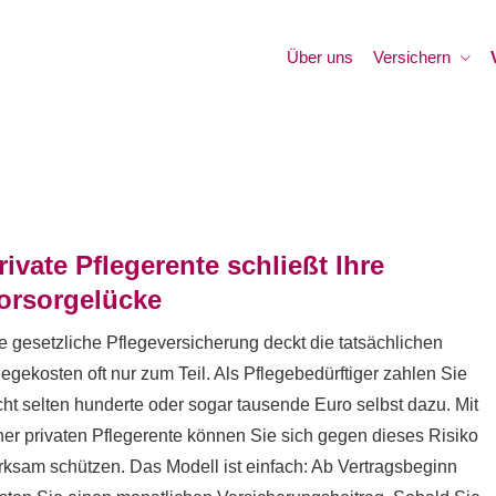
Über uns
Versichern
rivate Pfle­ge­ren­te schließt Ihre
orsorgelücke
e gesetzliche Pflege­ver­si­che­rung deckt die tatsächlichen
legekosten oft nur zum Teil. Als Pflegebedürftiger zahlen Sie
cht selten hunderte oder sogar tausende Euro selbst dazu. Mit
ner privaten Pfle­ge­ren­te können Sie sich gegen dieses Risiko
rksam schützen. Das Modell ist einfach: Ab Vertragsbeginn