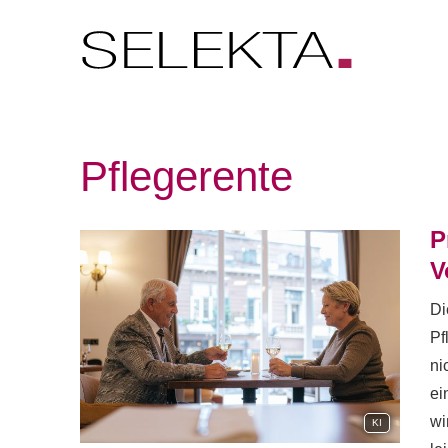
Pfle­ge­ren­te
P
V
Di
Pf
ni
ei
wi
KI